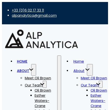
+33 (0)6 02 17 33 11
alpanalytica@gmail.com
HOME
Home
ABOUT
About
Meet Oli Brown
Meet Oli Brown
Our Team
Our Team
Oli Brown
Oli Brown
Esther
Esther
Waters-
Waters-
Crane
Crane