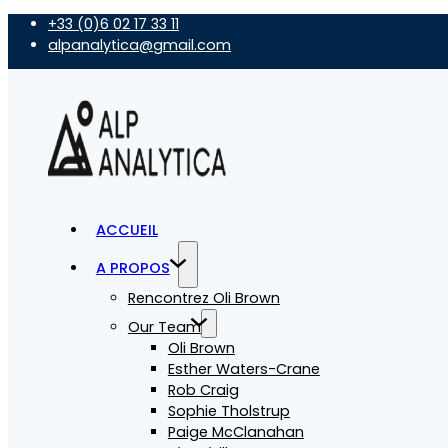
+33 (0)6 02 17 33 11
alpanalytica@gmail.com
ACCUEIL
A PROPOS
Rencontrez Oli Brown
Our Team
Oli Brown
Esther Waters-Crane
Rob Craig
Sophie Tholstrup
Paige McClanahan