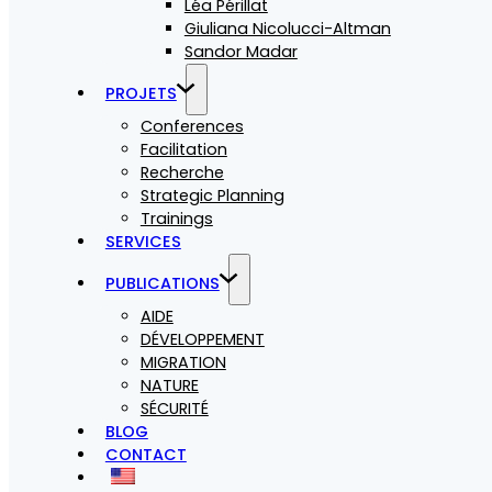
Léa Périllat
Giuliana Nicolucci-Altman
Sandor Madar
PROJETS
Conferences
Facilitation
Recherche
Strategic Planning
Trainings
SERVICES
PUBLICATIONS
AIDE
DÉVELOPPEMENT
MIGRATION
NATURE
SÉCURITÉ
BLOG
CONTACT