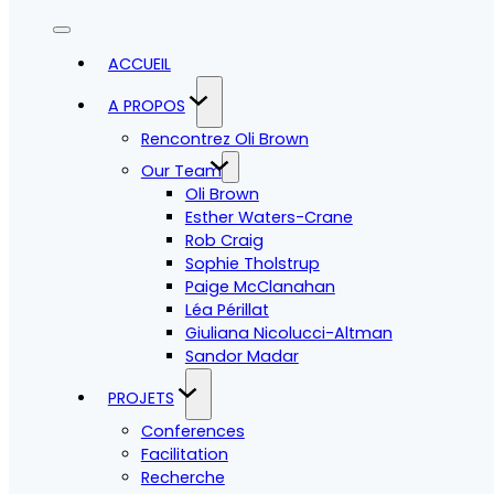
ACCUEIL
A PROPOS
Rencontrez Oli Brown
Our Team
Oli Brown
Esther Waters-Crane
Rob Craig
Sophie Tholstrup
Paige McClanahan
Léa Périllat
Giuliana Nicolucci-Altman
Sandor Madar
PROJETS
Conferences
Facilitation
Recherche