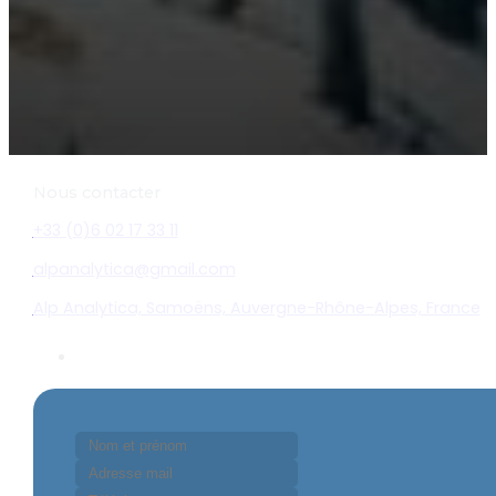
Nous contacter
+33 (0)6 02 17 33 11
alpanalytica@gmail.com
Alp Analytica, Samoëns, Auvergne-Rhône-Alpes, France