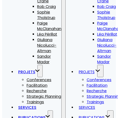
Crane
Crane
Rob Craig
Rob Craig
Sophie
Sophie
Tholstrup
Tholstrup
Paige
Paige
McClanahan
McClanah
Léa Périllat
Léa Périllat
Giuliana
Giuliana
Nicolucci-
Nicolucci-
Altman
Altman
Sandor
Sandor
Madar
Madar
PROJETS
PROJETS
Conferences
Conferences
Facilitation
Facilitation
Recherche
Recherche
Strategic Planning
Strategic Planni
Trainings
Trainings
SERVICES
SERVICES
PUBLICATIONS
PUBLICATIONS